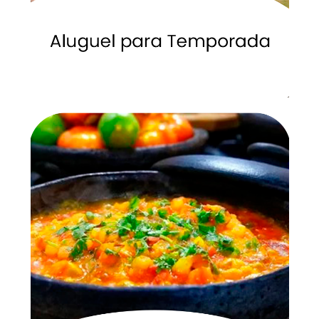
veja mais
acontecer durante um passeio em Arembepe.
deliciosa torta, até um magnífico almoço ou jantar , tudo pode
Um lanche rápido, acompanhado de um cafezinho ou uma
Gastronomia em Arembepe